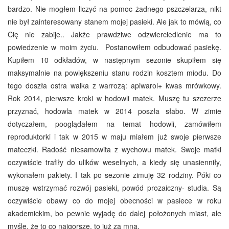
bardzo. Nie mogłem liczyć na pomoc żadnego pszczelarza, nikt
nie był zainteresowany stanem mojej pasieki. Ale jak to mówią, co
Cię nie zabije.. Jakże prawdziwe odzwierciedlenie ma to
powiedzenie w moim życiu. Postanowiłem odbudować pasiekę.
Kupiłem 10 odkładów, w następnym sezonie skupiłem się
maksymalnie na powiększeniu stanu rodzin kosztem miodu. Do
tego doszła ostra walka z warrozą: apiwarol+ kwas mrówkowy.
Rok 2014, pierwsze kroki w hodowli matek. Muszę tu szczerze
przyznać, hodowla matek w 2014 poszła słabo. W zimie
dotyczałem, pooglądałem na temat hodowli, zamówiłem
reproduktorki i tak w 2015 w maju miałem już swoje pierwsze
mateczki. Radość niesamowita z wychowu matek. Swoje matki
oczywiście trafiły do ulików weselnych, a kiedy się unasienniły,
wykonałem pakiety. I tak po sezonie zimuję 32 rodziny. Póki co
muszę wstrzymać rozwój pasieki, powód prozaiczny- studia. Są
oczywiście obawy co do mojej obecności w pasiece w roku
akademickim, bo pewnie wyjadę do dalej położonych miast, ale
myślę, że to co najgorsze, to już za mną.