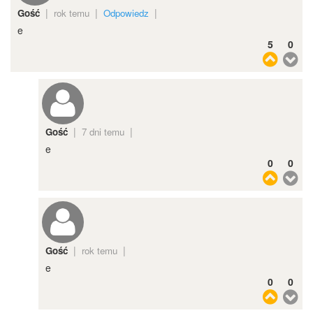
|
|
|
Gość
rok temu
Odpowiedz
e
5
0
|
|
Gość
7 dni temu
e
0
0
|
|
Gość
rok temu
e
0
0