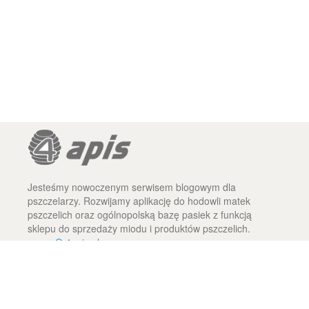
Jesteśmy nowoczenym serwisem blogowym dla
pszczelarzy. Rozwijamy aplikację do hodowli matek
pszczelich oraz ogólnopolską bazę pasiek z funkcją
sklepu do sprzedaży miodu i produktów pszczelich.
O 4apis.pl
Regulamin
Kontakt
Korzystanie z serwisu oznacza akceptację
regulaminu
oraz zasad prywatności