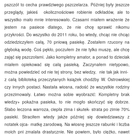
pszczół to cecha prawdziwego pszczelarza. Później były jeszcze
przeglądy, jakieś okolicznościowe robienie odkładów, ale to
wszystko mało mnie interesowało. Czasami miałem wrażenie że
jestem na pasiece dlatego, że nie chcę sprawić nikomu
przykrości. Do wszystko do 2011 roku, bo wtedy, chcąc nie chcąc
odziedziczyłem całą, 70 pniową pasiekę. Zostałem rzucony na
głęboką wodę. Coś pękło, poczułem że nie tylko muszę, ale chcę
zająć się pszczołami. Jako kompletny amator, a ponad to dzieciak
miałem opiekować się całą pasieką. Zaczynałem nietypowo,
można powiedzieć od nie tej strony, bez wiedzy, nie tak jak inni-
z całą biblioteką przeczytanych książek chodźby W. Ostrowskiej
czy innych postaci. Nastała wiosna, radość że wszystkie rodziny
przezimowały. Łatwo można sobie wyobrazić: Kompletny brak
wiedzy+ pokaźna pasieka, to nie mogło skończyć się dobrze.
Słabo leczona warroza, ciepła zima i skutek- strata po zimie 70%
pasieki. Straciłem wtedy jakże później się dowiedziawszy z
notatek ojca- matkę zarodową. Na wiosnę jeszcze rabunki i liczba
moich pni zmalała drastycznie. Nie powiem, było ciężko, nawet